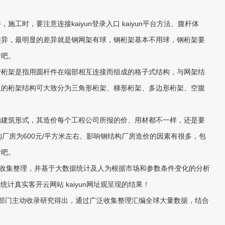
，施工时，要注意连接
kaiyun登录入口 kaiyun平台
方法、腹杆体
差异，最明显的差异就是钢网架有球，钢桁架基本不用球，钢桁架要
看吧。
桁架是指用圆杆件在端部相互连接而组成的格子式结构，与网架结
上的桁架结构可大致分为三角形桁架、梯形桁架、多边形桁架、空腹
建筑形式，其造价每个工程公司所报的价、用材都不一样，还是要
厂房为600元/平方米左右。影响钢结构厂房造价的因素有很多，包
看吧。
资料收集整理，并基于大数据统计及人为根据市场和参数条件变化的分析
据统计真实客
开云网站 kaiyun网址
观呈现的结果！
据部门主动收录研究得出，通过广泛收集整理汇编全球大量数据，结合