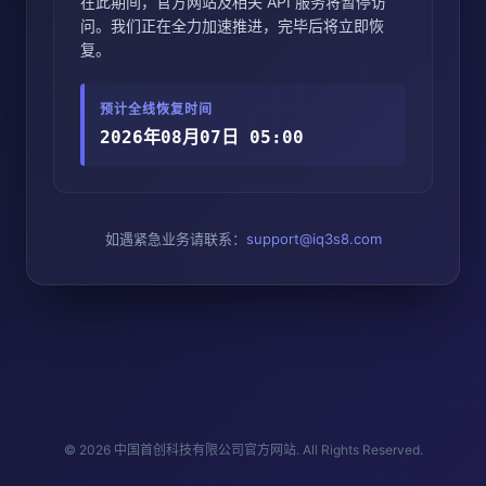
在此期间，官方网站及相关 API 服务将暂停访
问。我们正在全力加速推进，完毕后将立即恢
复。
预计全线恢复时间
2026年08月07日 05:00
如遇紧急业务请联系：
support@iq3s8.com
© 2026 中国首创科技有限公司官方网站. All Rights Reserved.